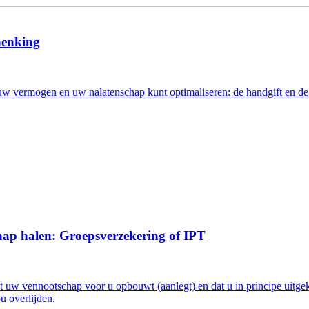
henking
vermogen en uw nalatenschap kunt optimaliseren: de handgift en de b
hap halen: Groepsverzekering of IPT
 dat uw vennootschap voor u opbouwt (aanlegt) en dat u in principe uit
u overlijden.