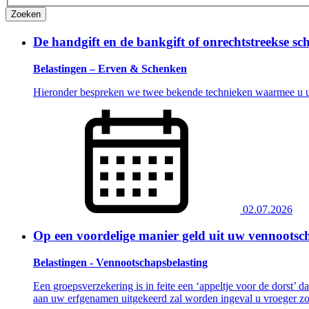
Zoeken
De handgift en de bankgift of onrechtstreekse sc
Belastingen – Erven & Schenken
Hieronder bespreken we twee bekende technieken waarmee u uw 
02.07.2026
Op een voordelige manier geld uit uw vennootsc
Belastingen - Vennootschapsbelasting
Een groepsverzekering is in feite een ‘appeltje voor de dorst’
aan uw erfgenamen uitgekeerd zal worden ingeval u vroeger zo