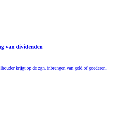
ng van dividenden
lhouder krijgt op de zgn. inbrengen van geld of goederen.