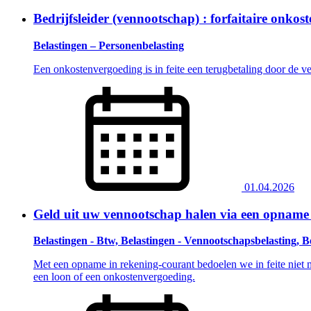
Bedrijfsleider (vennootschap) : forfaitaire onko
Belastingen – Personenbelasting
Een onkostenvergoeding is in feite een terugbetaling door de v
01.04.2026
Geld uit uw vennootschap halen via een opname 
Belastingen - Btw, Belastingen - Vennootschapsbelasting, B
Met een opname in rekening-courant bedoelen we in feite niet 
een loon of een onkostenvergoeding.