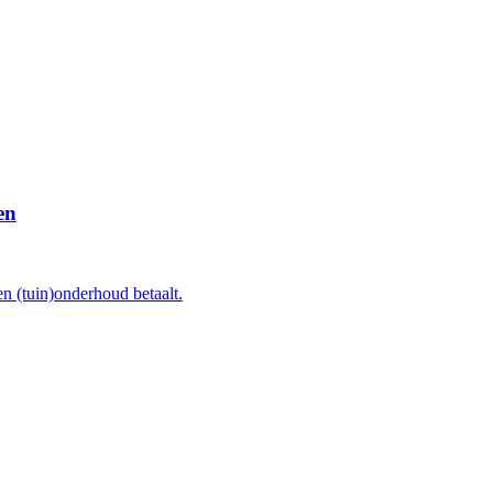
en
en (tuin)onderhoud betaalt.