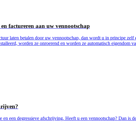
 en factureren aan uw vennootschap
tuur laten betalen door uw vennootschap, dan wordt u in principe zel
lleerd, worden ze onroerend en worden ze automatisch eigendom van de
rijven?
 en een degressieve afschrijving. Heeft u een vennootschap? Dan is de