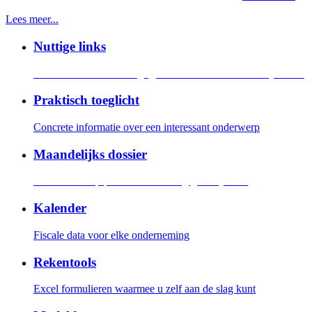
Lees meer...
Nuttige links
Allerlei links naar belangrijjke websites voor het bedrijfsleven
Praktisch toeglicht
Concrete informatie over een interessant onderwerp
Maandelijks dossier
Eén onderwerp per maand volledig geanalyseerd
Kalender
Fiscale data voor elke onderneming
Rekentools
Excel formulieren waarmee u zelf aan de slag kunt